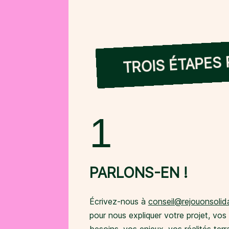
TROIS ÉTAPES
1
PARLONS-EN !
Écrivez-nous à
conseil@rejouonsolida
pour nous expliquer votre projet, vos
besoins, vos enjeux, vos réalités terra